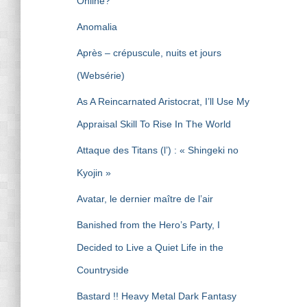
Online?
Anomalia
Après – crépuscule, nuits et jours
(Websérie)
As A Reincarnated Aristocrat, I’ll Use My
Appraisal Skill To Rise In The World
Attaque des Titans (l’) : « Shingeki no
Kyojin »
Avatar, le dernier maître de l’air
Banished from the Hero’s Party, I
Decided to Live a Quiet Life in the
Countryside
Bastard !! Heavy Metal Dark Fantasy