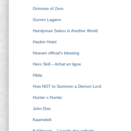
Grimoire of Zero
Gurren Lagann
Handyman Saitou in Another World
Hazbin Hotel
Heaven official’s blessing
Hero Skill – Achat en ligne
Hilda
How NOT to Summon a Demon Lord
Hunter x Hunter
John Doe
Kaamelott
Kaliderson – L’exode des enfants