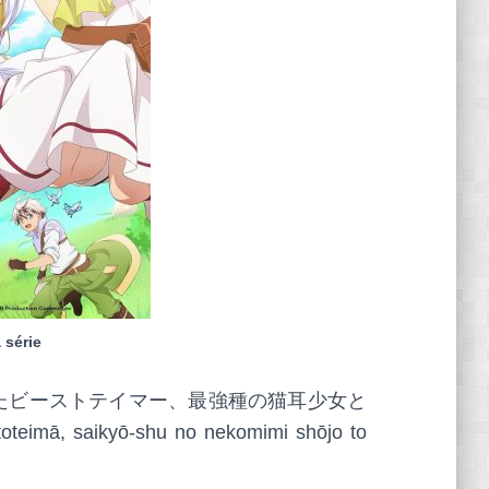
 série
たビーストテイマー、最強種の猫耳少女と
teimā, saikyō-shu no nekomimi shōjo to