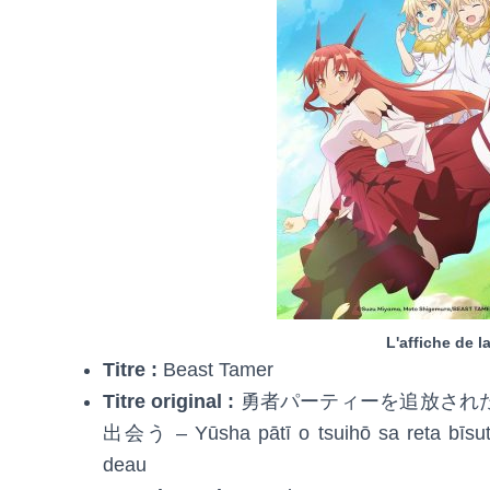
L'affiche de la
Titre :
Beast Tamer
Titre original :
勇者パーティーを追放され
出会う – Yūsha pātī o tsuihō sa reta bīsuto
deau