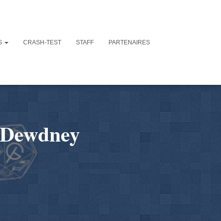
S
CRASH-TEST
STAFF
PARTENAIRES
K. Dewdney