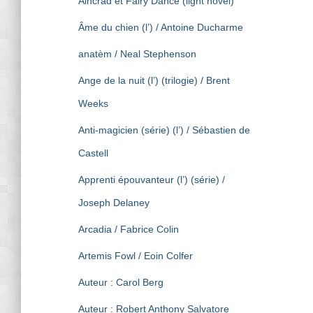
Aincrad et Fairy Dance (light novel)
Âme du chien (l’) / Antoine Ducharme
anatèm / Neal Stephenson
Ange de la nuit (l’) (trilogie) / Brent
Weeks
Anti-magicien (série) (l’) / Sébastien de
Castell
Apprenti épouvanteur (l’) (série) /
Joseph Delaney
Arcadia / Fabrice Colin
Artemis Fowl / Eoin Colfer
Auteur : Carol Berg
Auteur : Robert Anthony Salvatore