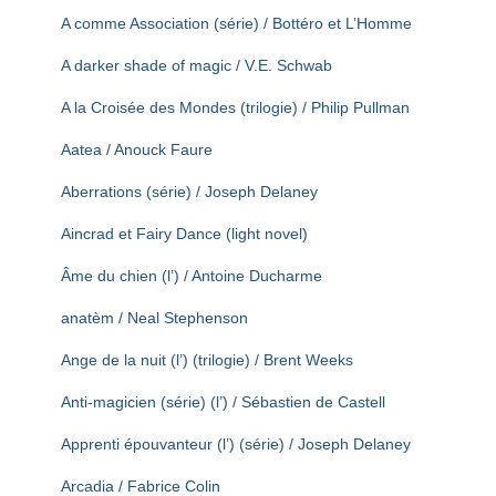
T
A comme Association (série) / Bottéro et L’Homme
I
O
A darker shade of magic / V.E. Schwab
N
A la Croisée des Mondes (trilogie) / Philip Pullman
Aatea / Anouck Faure
Aberrations (série) / Joseph Delaney
Aincrad et Fairy Dance (light novel)
Âme du chien (l’) / Antoine Ducharme
anatèm / Neal Stephenson
Ange de la nuit (l’) (trilogie) / Brent Weeks
Anti-magicien (série) (l’) / Sébastien de Castell
Apprenti épouvanteur (l’) (série) / Joseph Delaney
Arcadia / Fabrice Colin