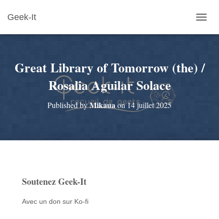
Geek-It
O
U
V
R
Great Library of Tomorrow (the) /
I
R
Rosalia Aguilar Solace
/
F
E
Mikaua
Published by
on
14 juillet 2025
R
M
E
R
L
A
N
A
Soutenez Geek-It
V
I
Avec un don sur Ko-fi
G
A