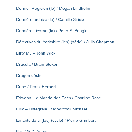
Dernier Magicien (le) / Megan Lindholm
Dernière archive (la) / Camille Sirieix
Dernière Licorne (la) / Peter S. Beagle
Détectives du Yorkshire (les) (série) / Julia Chapman
Dirty MJ – John Wick
Dracula / Bram Stoker
Dragon déchu
Dune / Frank Herbert
Edwenn, Le Monde des Faës / Charline Rose
Elric – l’Intégrale I / Moorcock Michael
Enfants de Ji (les) (cycle) / Pierre Grimbert
Eos / G.D. Arthur